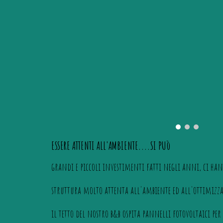
ESSERE ATTENTI ALL'AMBIENTE....SI PUò
grandi e piccoli investimenti fatti negli anni, ci han
struttura molto attenta all'ambiente ed all'ottimizzaz
il tetto del nostro b&b ospita pannelli fotovoltaici pe