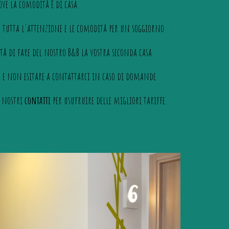
ove la comodità è di casa.
re tutta l'attenzione e le comodità per un soggiorno
ità di fare del nostro B&B la vostra seconda casa.
rta e non esitare a contattarci in caso di domande.
i nostri
contatti
per usufruire delle migliori tariffe.