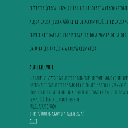
elettrica (circa 11 kwh) e pannelli solari a circolazion
acqua calda (circa 600 litri di accumulo). Il riscalda
invece affidati ad un sistema ibrido a pompa di calore
da una centralina a curva climatica.
AIUTI RICEVUTI
Gli aiuti di Stato e gli aiuti de minimis
ricevuti sono contenuti
nazionale degli aiuti di Stato di cui
all’art. 52 della L. 234/2012” 
consultabili al seguente link,
inserendo come chiave di ricerca n
campo: C.F. Beneficiario (inserire:
PRRLCU72R25C770D)
https://www.rna.gov.it/trasparenza/
aiuti